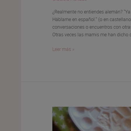
¿Realmente no entiendes alemán? "Ya
Háblame en español." (o en castellano
conversaciones o encuentros con otr
Otras veces las mamis me han dicho q
No
Leer más »
entiendo
alemán.
¡Háblame
en
español!