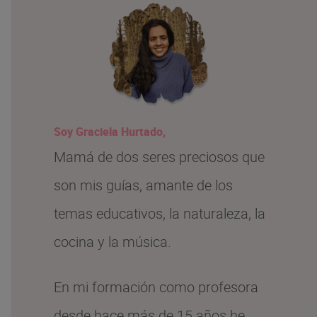
r
p
o
r
:
Soy Graciela Hurtado,
Mamá de dos seres preciosos que
son mis guías, amante de los
temas educativos, la naturaleza, la
cocina y la música.
En mi formación como profesora
desde hace más de 15 años he