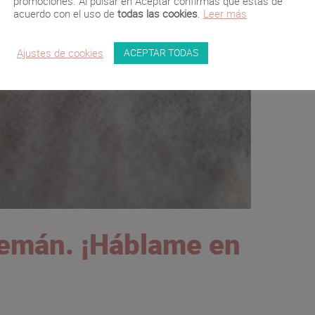
promociones. Al pulsar en Aceptar confirmas que estás de
acuerdo con el uso de
todas las cookies
.
Leer más
ACEPTAR TODAS
Ajustes de cookies
lemán. ¡Háblame en