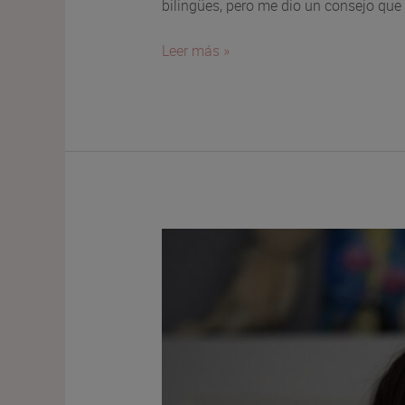
bilingües, pero me dio un consejo que
Español
Leer más »
para
niños
bilingües
y
el
poder
de
la
mirada