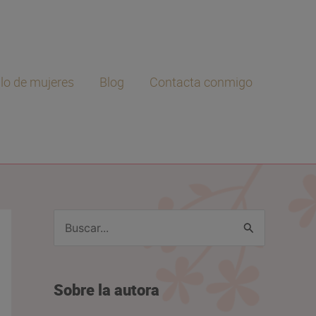
ulo de mujeres
Blog
Contacta conmigo
B
u
s
Sobre la autora
c
a