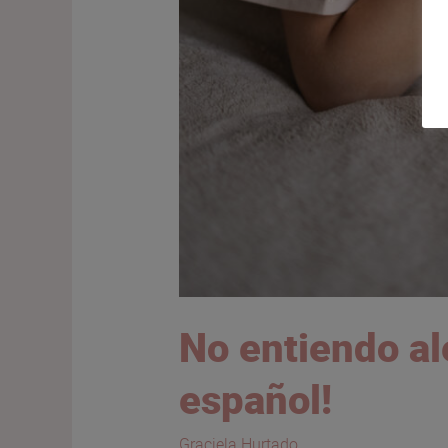
No entiendo a
español!
Graciela Hurtado