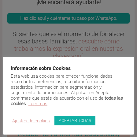
¡Me encantará ayudarte!
Haz clic aquí y cuéntame tu caso por WhatsApp.
Si sientes que es el momento de fortalecer
esas bases familiares
, descubre cómo
trabajamos la expresión oral en nuestras
clases aquí.
Información sobre Cookies
Si quieres descubrir más estrategias
Esta web usa cookies para ofrecer funcionalidades,
prácticas, puedes explorar todos nuestros
recordar tus preferencias, recopilar información
consejos para
soltarse a hablar en español
.
estadística, información para segmentación y
seguimiento de promociones. Al pulsar en Aceptar
confirmas que estás de acuerdo con el uso de
todas las
cookies
.
Leer más
¡Conserva tus raíces!
ACEPTAR TODAS
Ajustes de cookies
Recibe herramientas educativas,